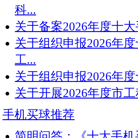
科...
关于备案2026年度十大
关于组织申报2026年
工...
关于组织申报2026年度
关于开展2026年度市工程
手机买球推荐
简明问答：《十大手机