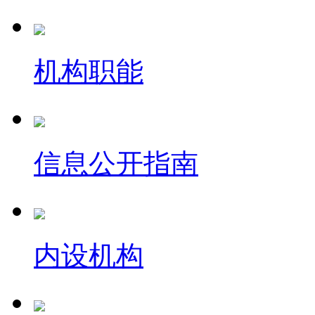
机构职能
信息公开指南
内设机构