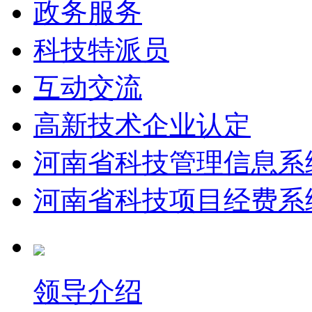
政务服务
科技特派员
互动交流
高新技术企业认定
河南省科技管理信息系
河南省科技项目经费系
领导介绍