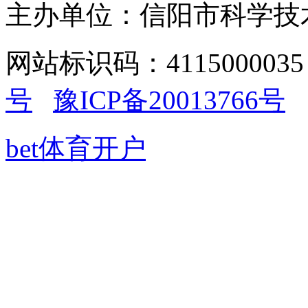
主办单位：信阳市科学技
网站标识码：411500003
号
豫ICP备20013766号
bet体育开户