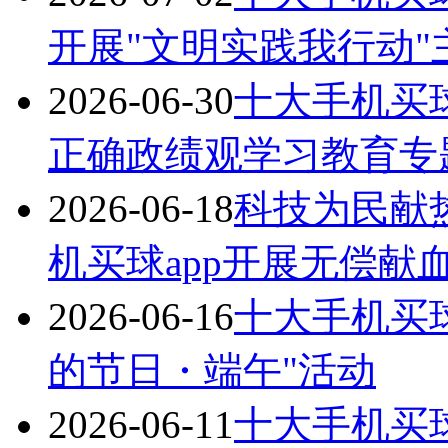
开展"文明实践我行动"
2026-06-30
十大手机买
正确政绩观学习教育专
2026-06-18
科技为民献
机买球app开展无偿献
2026-06-16
十大手机买球
的节日・端午"活动
2026-06-11
十大手机买球