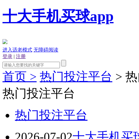
十大手机买球app
进入适老模式
无障碍阅读
登录
|
注册
首页 >
热门投注平台
> 
热门投注平台
热门投注平台
2026-07-02
十大手机买