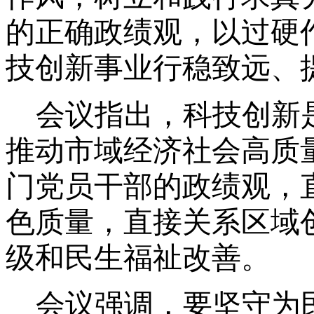
的正确政绩观，以过硬
技创新事业行稳致远、
会议指出，
科技创新
推动市域经济社会高质
门党员干部的政绩观，
色质量，直接关系区域
级和民生福祉改善。
会议强调，要
坚守为