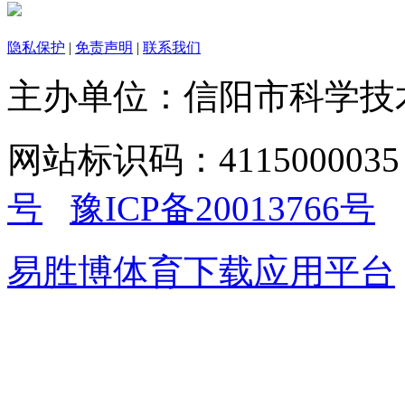
隐私保护
|
免责声明
|
联系我们
主办单位：信阳市科学技
网站标识码：411500003
号
豫ICP备20013766号
易胜博体育下载应用平台