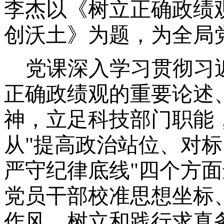
李杰以《
树立正确政绩
创沃土
》为题，为全局
党课深入学习贯彻习
正确政绩观的重要论述
神，立足
科技部门职能
从
"
提高政治站位、
对标
严守纪律底线
"四个方
党员干部校准思想坐标
作风，树立和践行求真