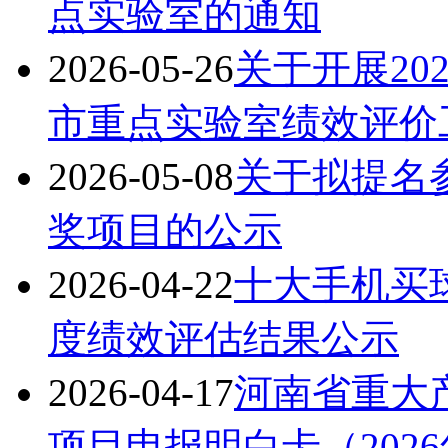
点实验室的通知
2026-05-26
关于开展20
市重点实验室绩效评价
2026-05-08
关于拟提名参
奖项目的公示
2026-04-22
十大手机买球
度绩效评估结果公示
2026-04-17
河南省重大
项目申报明白卡（202