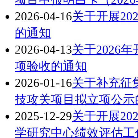
2026-04-16
关于开展20
的通知
2026-04-13
关于2026
项验收的通知
2026-01-16
关于补充征集
技攻关项目拟立项公示
2025-12-29
关于开展20
学研究中心绩效评估工