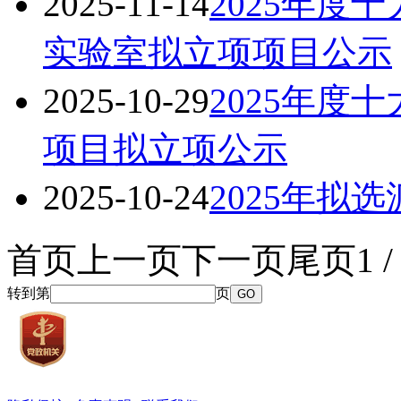
2025-11-14
2025年度
实验室拟立项项目公示
2025-10-29
2025年度
项目拟立项公示
2025-10-24
2025年拟
首页
上一页
下一页
尾页
1 /
转到第
页