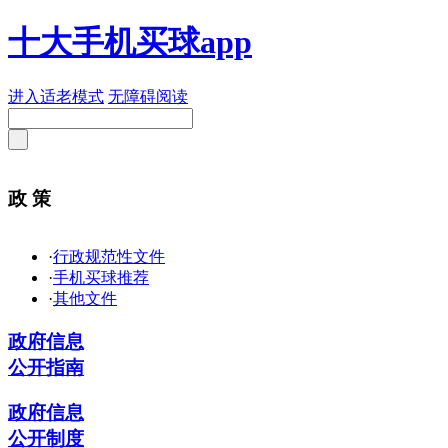
十大手机买球app
进入适老模式
无障碍阅读
政 策
·
行政规范性文件
·
手机买球推荐
·
其他文件
政府信息
公开指南
政府信息
公开制度