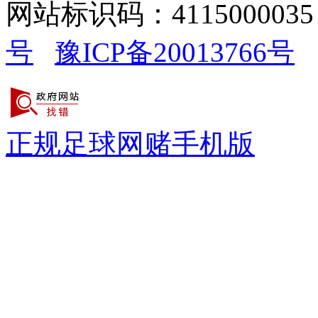
网站标识码：411500003
号
豫ICP备20013766号
正规足球网赌手机版