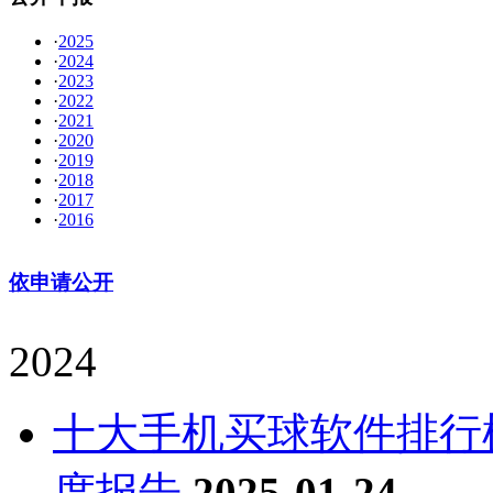
·
2025
·
2024
·
2023
·
2022
·
2021
·
2020
·
2019
·
2018
·
2017
·
2016
依申请公开
2024
十大手机买球软件排行榜
度报告
2025-01-24