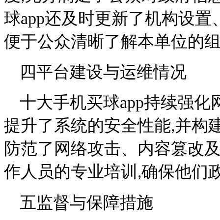
球app还及时更新了机构设
便于公众清晰了解本单位的
四平台建设与运维情况
十大手机买球app持续强化
提升了系统的安全性能
并构
,
防范了网络攻击、内容篡改
作人员的专业培训
确保他们
,
五监督与保障措施