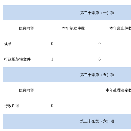
第二十条第（一）项
信息内容
本年
制
发件
数
本年废止件
规章
0
0
行政规范性文件
1
6
第二十条第（五）项
信息内容
本年处理决定
行政许可
0
第二十条第（六）项