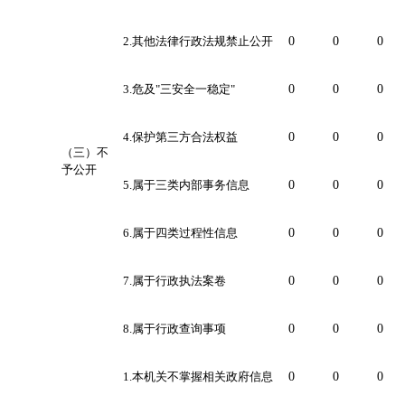
2.
其他法律行政法规禁止公开
0
0
0
3.
危及
"
三安全一稳定
"
0
0
0
4.
保护第三方合法权益
0
0
0
（三）不
予公开
5.
属于三类内部事务信息
0
0
0
6.
属于四类过程性信息
0
0
0
7.
属于行政执法案卷
0
0
0
8.
属于行政查询事项
0
0
0
1.
本机关不掌握相关政府信息
0
0
0