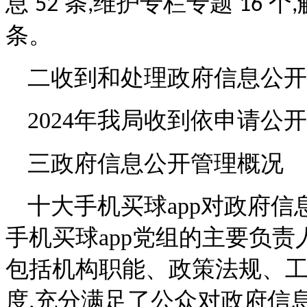
息
条
维护专栏专题
个
52
,
16
,
条。
二收到和处理政府信息公开
2024
年我局收到依申请公开
三政府信息公开管理概况
十大手机买球app对政府
手机买球app党组的主要负
包括机构职能、政策法规、
度
充分满足了公众对政府信
,