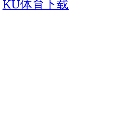
KU体育下载