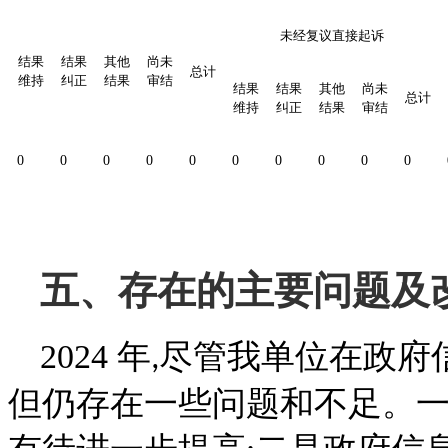
未经复议直接起诉
结果
结果
其他
尚未
总计
维持
纠正
结果
审结
结果
结果
其他
尚未
总计
维持
纠正
结果
审结
0
0
0
0
0
0
0
0
0
0
五、存在的主要问题及
2024
年
尽管我单位在政府
,
但仍存在一些问题和不足。