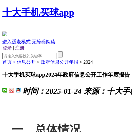
十大手机买球app
进入适老模式
无障碍阅读
登录
|
注册
首页 >
信息公开
>
政府信息公开年报
> 2024
十大手机买球app2024年政府信息公开工作年度报告
时间：
2025-01-24
来源：
十大手
一、总体情况