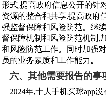
形式
提高政府信息公开的针
,
资源的整合和共享
提高政府
,
强监督保障和风险防范。继
督保障机制和风险防范机制
,
和风险防范工作。同时加强
员的业务素质和工作能力。
六、其他需要报告的事
2024
年
十大手机买球app
,