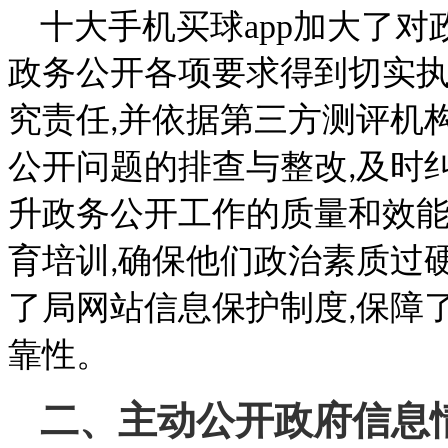
十大手机买球app加大了
政务公开各项要求得到切实
究责任
并依据第三方测评机
,
公开问题的排查与整改
及时
,
升政务公开工作的质量和效
育培训
确保他们政治素质过
,
了局网站信息保护制度
保障
,
靠性。
二、主动公开政府信息