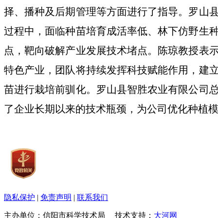
择、播种及后期管理等方面进行了指导。罗山
过程中，面临种苗培育成活率低、林下仿野生
点，靶向破解产业发展技术堵点。陈琼教授表
特色产业，团队将持续发挥科技赋能作用，建
苗进行栽培前驯化。罗山县智胜农业有限公司
了企业长期以来的技术瓶颈，为公司优化种植
隐私保护
|
免责声明
|
联系我们
主办单位：信阳市科学技术局 技术支持：
大河网