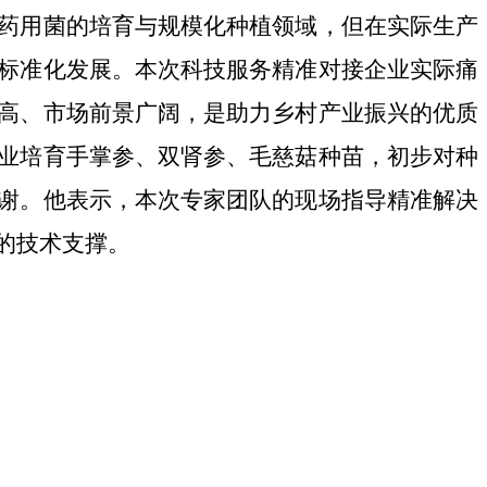
药用菌的培育与规模化种植领域，但在实际生产
标准化发展。本次科技服务精准对接企业实际痛
高、市场前景广阔，是助力乡村产业振兴的优质
业培育手掌参、双肾参、毛慈菇种苗，初步对种
谢。他表示，本次专家团队的现场指导精准解决
的技术支撑。