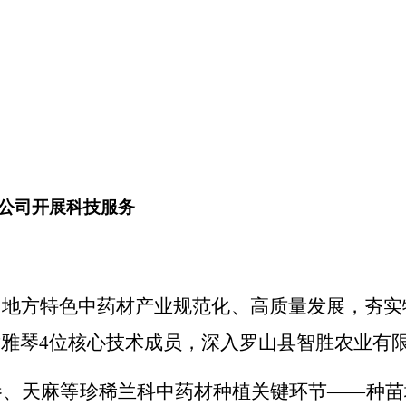
公司开展科技服务
力地方特色中药材产业规范化、高质量发展，夯实
黄雅琴
4
位核心技术成员，深入罗山县智胜农业有
参、天麻等珍稀兰科中药材种植关键环节
——种苗