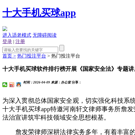
十大手机买球app
进入适老模式
无障碍阅读
登录
|
注册
首页 >
热门投注平台
> 热门投注平台
十大手机买球软件排行榜开展《国家安全法》专题讲
时间：
2026-04-09
来源：
办公室
分享：
为深入贯彻总体国家安全观，切实强化科技系统干
十大手机买球app特邀河南轩文律师事务所詹
法治宣讲筑牢科技领域安全思想根基。
詹发荣律师深耕法律实务多年，有着丰富