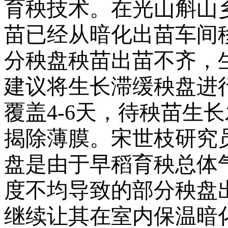
育秧技术。在光山斛山
苗已经从暗化出苗车间
分秧盘秧苗出苗不齐，
建议将生长滞缓秧盘进
覆盖
4-6
天，待秧苗生长
揭除薄膜。宋世枝研究
盘是由于早稻育秧总体
度不均导致的部分秧盘
继续让其在室内保温暗