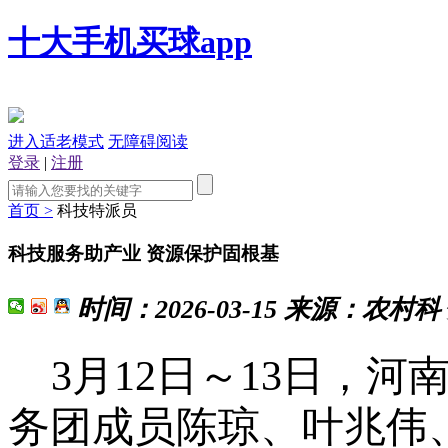
十大手机买球app
进入适老模式
无障碍阅读
登录
|
注册
首页 >
科技特派员
科技服务助产业 资源保护固根基
时间：
2026-03-15
来源：
农村科
3
月
12
日～
13
日，河
务团成员陈琼、叶兆伟