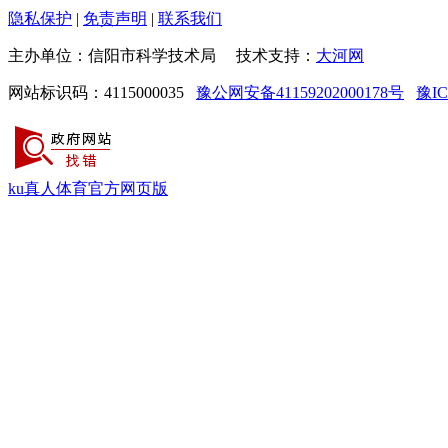
隐私保护
|
免责声明
|
联系我们
主办单位：信阳市科学技术局 技术支持：
大河网
网站标识码：4115000035
豫公网安备41159202000178号
豫IC
ku真人体育官方网页版