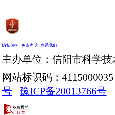
隐私保护
|
免责声明
|
联系我们
主办单位：信阳市科学技
网站标识码：411500003
号
豫ICP备20013766号