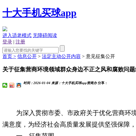
十大手机买球app
进入适老模式
无障碍阅读
登录
|
注册
首页 >
信息公开
>
法定主动公开内容
> 意见征集公开
关于征集营商环境领域群众身边不正之风和腐败问题
时间：
2026-01-04
来源：
十大手机买球app营商办
分享：
为深入贯彻
市委、市政府
关于优化营商环
满意度，为经济社会高质量发展提供坚强保障
一、征集范围