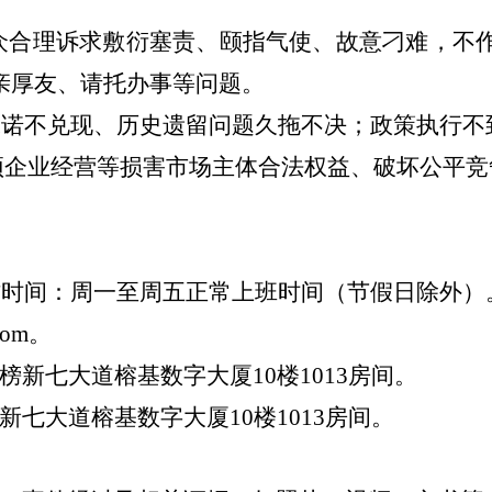
众合理诉求敷衍塞责、颐指气使、故意刁难，不
亲厚友、请托办事等问题。
承诺不兑现、历史遗留问题久拖不决；政策执行
预企业经营等损害市场主体合法权益、破坏公平竞
作时间：周一至周五正常上班时间（节假日除外）
com
。
榜新七大道
榕基数字大厦
10楼1013
房间。
新七大道
榕基数字大厦
10楼1013
房间
。