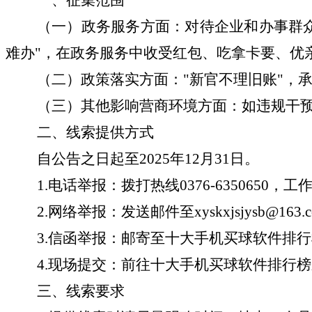
（一）政务服务方面：
对待企业和办事群
难办"，在政务服务中收受红包、吃拿卡要、优
（二）政策落实方面：
"新官不理旧账"，
（
三
）其他影响营商环境方面：
如违规干
二、线索提供方式
自公告之日起至
2025年12月31日。
1.电话举报：
拨打热线
0376-
6350650
，工
2.网络举报：
发送邮件至
xyskxjsjysb@163.
3.信函举报：
邮寄至十大手机买球软件排行
4.现场提交：
前往
十大手机买球软件排行榜
三、线索要求