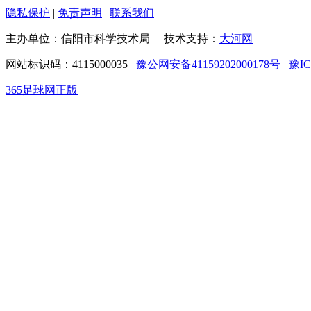
隐私保护
|
免责声明
|
联系我们
主办单位：信阳市科学技术局 技术支持：
大河网
网站标识码：4115000035
豫公网安备41159202000178号
豫IC
365足球网正版