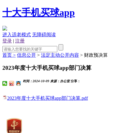
十大手机买球app
进入适老模式
无障碍阅读
登录
|
注册
首页 >
信息公开
>
法定主动公开内容
> 财政预决算
2023年度十大手机买球app部门决算
时间：
2024-10-09
来源：
办公室
分享：
2023年度十大手机买球app部门决算.pdf