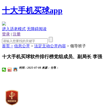
十大手机买球app
进入适老模式
无障碍阅读
登录
|
注册
首页 >
信息公开
>
法定主动公开内容
> 领导班子
十大手机买球软件排行榜党组成员、副局长 李强
时间：
2025-07-08
来源：
分享：